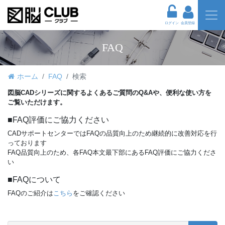
ログイン
会員登録
FAQ
ホーム
FAQ
検索
図脳CADシリーズに関するよくあるご質問のQ&Aや、便利な使い方を
ご覧いただけます。
■FAQ評価にご協力ください
CADサポートセンターではFAQの品質向上のため継続的に改善対応を行
っております
FAQ品質向上のため、各FAQ本文最下部にあるFAQ評価にご協力くださ
い
■FAQについて
FAQのご紹介は
こちら
をご確認ください