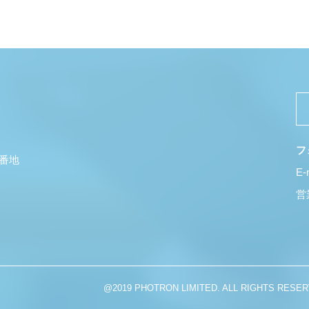
フ
5番地
E-
営業
@2019 PHOTRON LIMITED. ALL RIGHTS RESER