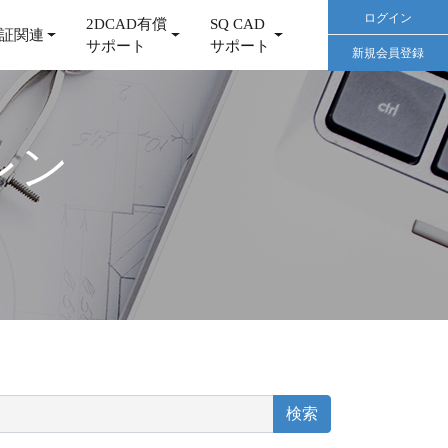
ログイン
2DCAD有償
SQ CAD
証関連
サポート
サポート
新規会員登録
レン