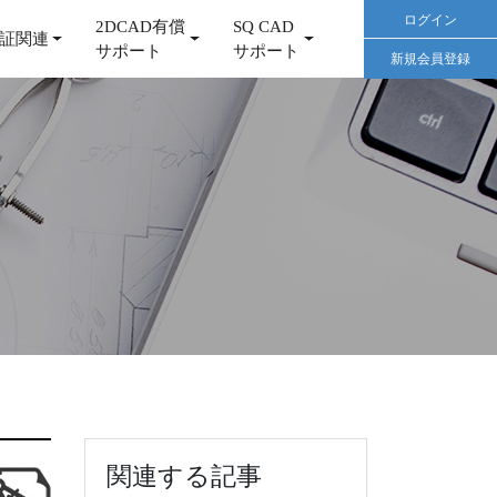
ログイン
2DCAD有償
SQ CAD
証関連
サポート
サポート
新規会員登録
関連する記事