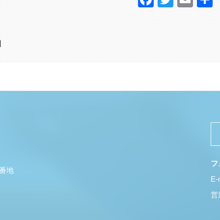
日
フ
5番地
E-
営業