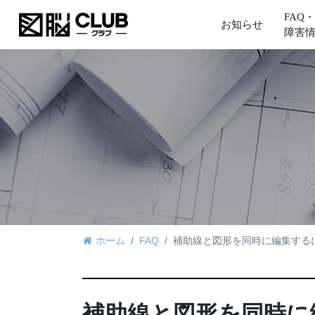
FAQ・
お知らせ
障害
ホーム
FAQ
補助線と図形を同時に編集する
補助線と図形を同時に