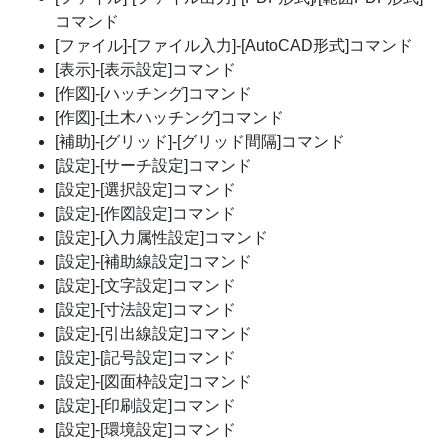
コマンド
[ファイル]-[ファイル入力]-[AutoCAD形式]コマンド
[表示]-[表示設定]コマンド
[作図]-[ハッチング]コマンド
[作図]-[土木ハッチング]コマンド
[補助]-[グリッド]-[グリッド間隔]コマンド
[設定]-[サーチ設定]コマンド
[設定]-[選択設定]コマンド
[設定]-[作図設定]コマンド
[設定]-[入力属性設定]コマンド
[設定]-[補助線設定]コマンド
[設定]-[文字設定]コマンド
[設定]-[寸法設定]コマンド
[設定]-[引出線設定]コマンド
[設定]-[記号設定]コマンド
[設定]-[図面枠設定]コマンド
[設定]-[印刷設定]コマンド
[設定]-[環境設定]コマンド