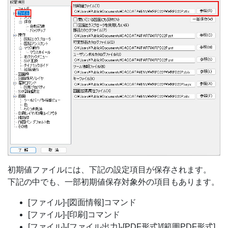
初期値ファイルには、下記の設定項目が保存されます。
下記の中でも、一部初期値保存対象外の項目もあります。
[ファイル]-[図面情報]コマンド
[ファイル]-[印刷]コマンド
[ファイル]-[ファイル出力]-[PDF形式]/[範囲PDF形式]