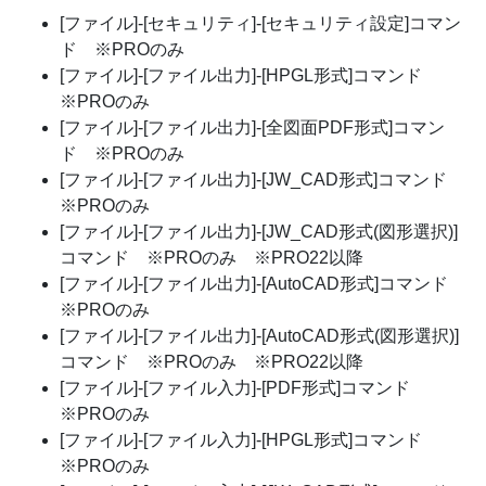
[ファイル]-[セキュリティ]-[セキュリティ設定]コマン
ド ※PROのみ
[ファイル]-[ファイル出力]-[HPGL形式]コマンド
※PROのみ
[ファイル]-[ファイル出力]-[全図面PDF形式]コマン
ド ※PROのみ
[ファイル]-[ファイル出力]-[JW_CAD形式]コマンド
※PROのみ
[ファイル]-[ファイル出力]-[JW_CAD形式(図形選択)]
コマンド ※PROのみ ※PRO22以降
[ファイル]-[ファイル出力]-[AutoCAD形式]コマンド
※PROのみ
[ファイル]-[ファイル出力]-[AutoCAD形式(図形選択)]
コマンド ※PROのみ ※PRO22以降
[ファイル]-[ファイル入力]-[PDF形式]コマンド
※PROのみ
[ファイル]-[ファイル入力]-[HPGL形式]コマンド
※PROのみ