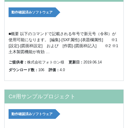
動作確認済みソフトウェア
■概要 以下のコマンドで記載される年号で新元号（令和）が
使用可能になります。 [編集]-[SXF属性]-[表題欄属性] ※1
[設定]-[図面枠設定] および [作図]-[図面枠記入] ※2 ※1
土木製図機能が有効 …
ご提供者：
株式会社フォトロン様
更新日：
2019.06.14
ダウンロード数：
106
評価：
4.0
C#用サンプルプロジェクト
動作確認済みソフトウェア