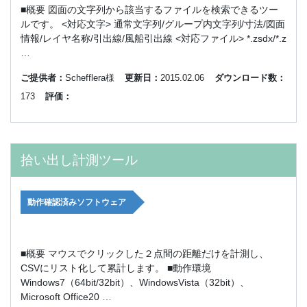
■概要 図面の文字列から該当するファイルを検索できるツー
ルです。 <対応文字> 通常文字列/グループ内文字列/寸法/図面
情報/レイヤ名称/引出線/風船引出線 <対応ファイル> *.zsdx/*.z
…
ご提供者：
Schefflera様
更新日：
2015.02.06
ダウンロード数：
173
評価：
拾い出し計測ツール
動作確認済みソフトウェア
■概要 マウスでクリックした２点間の距離だけを計測し、
CSVにリスト化して累計します。 ■動作環境
Windows7（64bit/32bit）、WindowsVista（32bit）、
Microsoft Office20 …