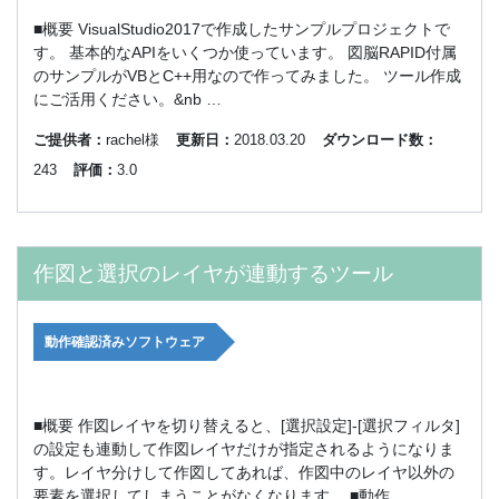
■概要 VisualStudio2017で作成したサンプルプロジェクトで
す。 基本的なAPIをいくつか使っています。 図脳RAPID付属
のサンプルがVBとC++用なので作ってみました。 ツール作成
にご活用ください。&nb …
ご提供者：
rachel様
更新日：
2018.03.20
ダウンロード数：
243
評価：
3.0
作図と選択のレイヤが連動するツール
動作確認済みソフトウェア
■概要 作図レイヤを切り替えると、[選択設定]-[選択フィルタ]
の設定も連動して作図レイヤだけが指定されるようになりま
す。レイヤ分けして作図してあれば、作図中のレイヤ以外の
要素を選択してしまうことがなくなります。 ■動作 …