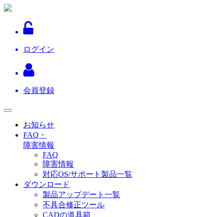
コ
ン
テ
ン
ツ
ログイン
へ
ス
キ
ッ
会員登録
プ
お知らせ
FAQ・
障害情報
FAQ
障害情報
対応OS/サポート製品一覧
ダウンロード
製品アップデート一覧
不具合修正ツール
CADの道具箱