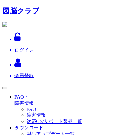
コ
図脳クラブ
ン
テ
ン
ツ
へ
ス
ログイン
キ
ッ
プ
会員登録
FAQ・
障害情報
FAQ
障害情報
対応OS/サポート製品一覧
ダウンロード
製品アップデート一覧