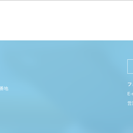
フ
5番地
E-
営業