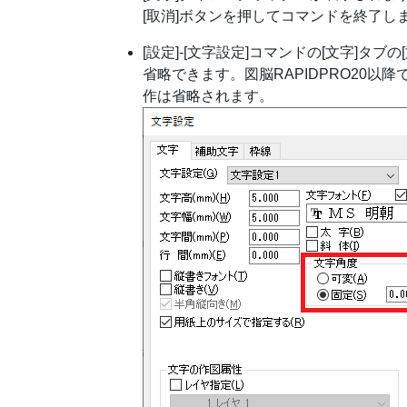
[取消]ボタンを押してコマンドを終了し
[設定]-[文字設定]コマンドの[文字]タ
省略できます。図脳RAPIDPRO20以
作は省略されます。