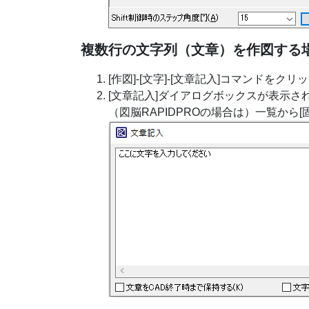
複数行の文字列（文章）を作図する
[作図]-[文字]-[文章記入]コマンドをク
[文章記入]ダイアログボックスが表示さ
（図脳RAPIDPROの場合は）一覧から[