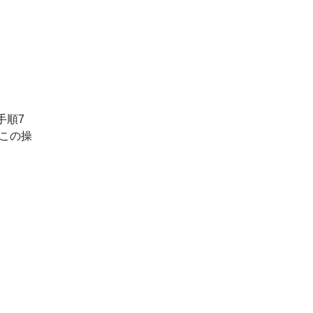
手順7
、この操