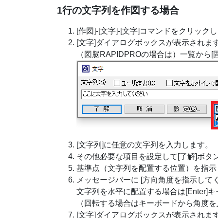
1行の文字列を作図する場合
[作図]-[文字]-[文字]コマンドをクリック
[文字]ダイアログボックスが表示されま
（図脳RAPIDPROの場合は）一覧から[
[文字列]に任意の文字列を入力します。
その他必要な項目を設定して[了解]ボタ
基準点（文字列を配置する位置）を指示
メッセージバーに [方向角度を指示して
文字列を水平に配置する場合は[Enter]
（回転する場合はキーボードから角度を入力
[文字]ダイアログボックスが表示されま