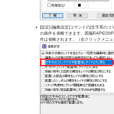
[設定]-[編集設定]コマンドの[文字系
の操作を省略できます。図脳RAPID20
作は省略されます。（右クリックメニュ