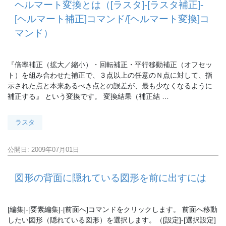
ヘルマート変換とは（[ラスタ]-[ラスタ補正]-
[ヘルマート補正]コマンド/[ヘルマート変換]コ
マンド）
『倍率補正（拡大／縮小）・回転補正・平行移動補正（オフセッ
ト）を組み合わせた補正で、３点以上の任意のＮ点に対して、指
示された点と本来あるべき点との誤差が、最も少なくなるように
補正する』 という変換です。 変換結果（補正結 …
ラスタ
公開日: 2009年07月01日
図形の背面に隠れている図形を前に出すには
[編集]-[要素編集]-[前面へ]コマンドをクリックします。 前面へ移動
したい図形（隠れている図形）を選択します。（[設定]-[選択設定]