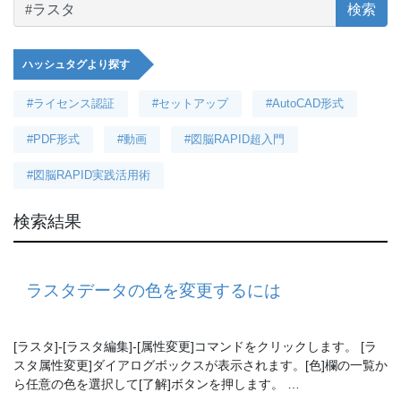
検索
ハッシュタグより探す
#ライセンス認証
#セットアップ
#AutoCAD形式
#PDF形式
#動画
#図脳RAPID超入門
#図脳RAPID実践活用術
検索結果
ラスタデータの色を変更するには
[ラスタ]-[ラスタ編集]-[属性変更]コマンドをクリックします。 [ラ
スタ属性変更]ダイアログボックスが表示されます。[色]欄の一覧か
ら任意の色を選択して[了解]ボタンを押します。 …