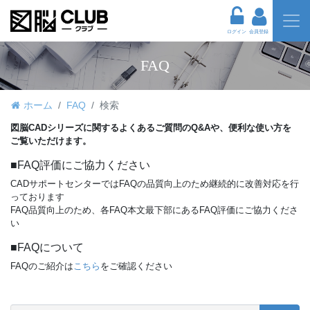
ログイン
会員登録
FAQ
ホーム
FAQ
検索
図脳CADシリーズに関するよくあるご質問のQ&Aや、便利な使い方を
ご覧いただけます。
■FAQ評価にご協力ください
CADサポートセンターではFAQの品質向上のため継続的に改善対応を行
っております
FAQ品質向上のため、各FAQ本文最下部にあるFAQ評価にご協力くださ
い
■FAQについて
FAQのご紹介は
こちら
をご確認ください