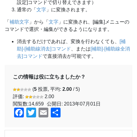
設定]コマンドで切り替えできます）
通常の「
文字
」に変換されます。
「
補助文字
」から「
文字
」に変換され、[編集]メニューの
コマンドで選択・編集ができるようになります。
消去するだけであれば、変換を行わなくても、
[補
助]-[補助線消去]コマンド
、または
[補助]-[補助線全消
去]コマンド
で直接消去が可能です。
この情報は役に立ちましたか？
(
5
投票, 平均:
2.00
/ 5)
評価:
2.00
閲覧数:
14,659
公開日: 2013年07月01日
Facebook
Twitter
Email
共
有