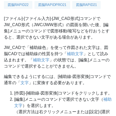
図脳RAPID22
図脳RAPIDPRO21
図脳RAPID21
[ファイル]-[ファイル入力]-[JW_CAD形式]コマンドで
JW_CAD形式（JWC/JWW形式）の図面を開いた後、[編
集]メニューのコマンドで図形移動/複写などを行おうとす
ると、選択できない文字がある場合があります。
JW_CADで「補助線色」を使って作図された文字は、図
脳CADでは補助線の性質を持つ「
補助文字
」として読み
込まれます。「
補助文字
」の状態では、[編集]メニューの
コマンドで選択することができません。
編集できるようにするには、[補助線-図形変換]コマンドで
通常の「
文字
」に変換する必要があります。
[作図]-[補助線-図形変換]コマンドをクリックします。
[編集]メニューのコマンドで選択できない文字（
補助
文字
）を選択します。
（選択方法は右クリックメニューまたは[設定]-[選択