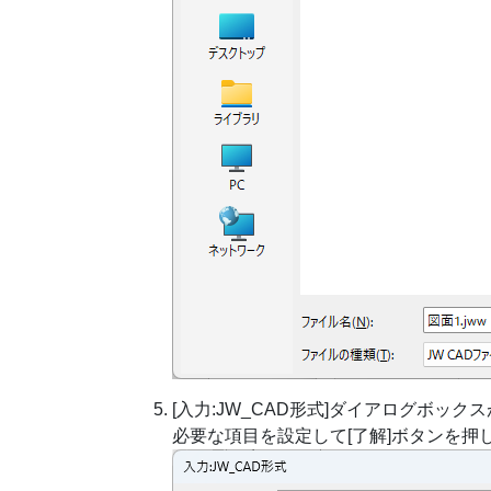
[入力:JW_CAD形式]ダイアログボック
必要な項目を設定して[了解]ボタンを押