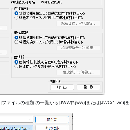
ァイルの種類]の一覧から[JWW(*.jww)]または[JWC(*.jwc)]