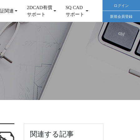
ログイン
2DCAD有償
SQ CAD
証関連
サポート
サポート
新規会員登録
関連する記事