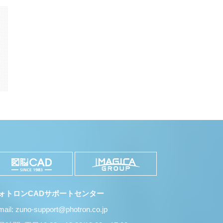
k
il
共
有
ォトロンCADサポートセンター
mail: zuno-support@photron.co.jp