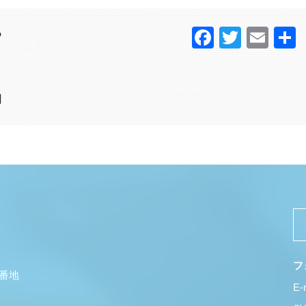
Faceboo
Twitter
Ema
？
日
フ
5番地
E-