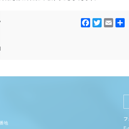
Faceboo
Twitter
Ema
？
日
フ
5番地
E-