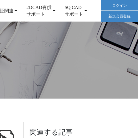
ログイン
2DCAD有償
SQ CAD
証関連
サポート
サポート
新規会員登録
関連する記事