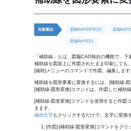
対象製品
図脳RAPIDPRO23
図脳RAPI
図脳RAPID21
「補助線」とは、図脳CAD独自の機能で、下
補助線を図面上に作図されたまま印刷しても
[補助]メニューのコマンドで作図、編集します
補助線を図形要素に変換するには、[補助線-
[補助線-図形変換]コマンドは、作図した補
[補助線-図形変換]コマンドを使用すると作
きます。
補助文字
もクリックするだけで、文字に変換
[作図]-[補助線-図形変換]コマンドをク