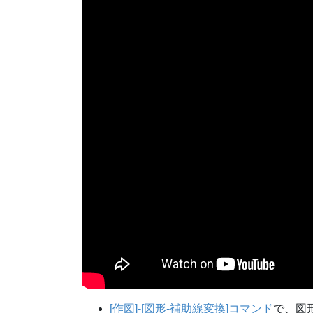
[作図]-[図形-補助線変換]コマンド
で、図