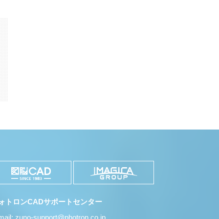
k
il
共
有
ォトロンCADサポートセンター
mail: zuno-support@photron.co.jp