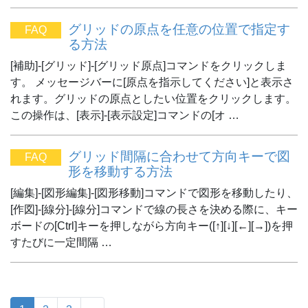
グリッドの原点を任意の位置で指定す
FAQ
る方法
[補助]-[グリッド]-[グリッド原点]コマンドをクリックしま
す。 メッセージバーに[原点を指示してください]と表示さ
れます。グリッドの原点としたい位置をクリックします。
この操作は、[表示]-[表示設定]コマンドの[オ …
グリッド間隔に合わせて方向キーで図
FAQ
形を移動する方法
[編集]-[図形編集]-[図形移動]コマンドで図形を移動したり、
[作図]-[線分]-[線分]コマンドで線の長さを決める際に、キー
ボードの[Ctrl]キーを押しながら方向キー([↑][↓][←][→])を押
すたびに一定間隔 …