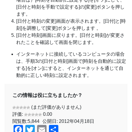
[日付と時刻を手動で設定する]の[変更]ボタンを押し
ます。
[日付と時刻の変更]画面が表示されます。[日付]と[時
刻]を調整して[変更]ボタンを押します 。
[日付と時刻]画面に戻ります。[日付と時刻]が変更さ
れたことを確認して画面を閉じます。
インターネットに接続しているコンピュータの場合
は、手順3の[日付と時刻]画面で[時刻を自動的に設定
する]を[オン]にすると、インターネットを通じて自
動的に正しい時刻に設定されます。
この情報は役に立ちましたか？
(まだ評価がありません)
評価:
0.00
閲覧数:
5,844
公開日: 2012年04月18日
Facebook
Twitter
Email
共