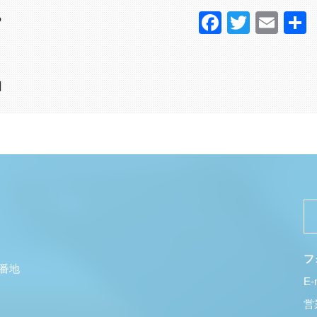
Faceboo
Twitter
Ema
？
日
フ
5番地
E-
営業