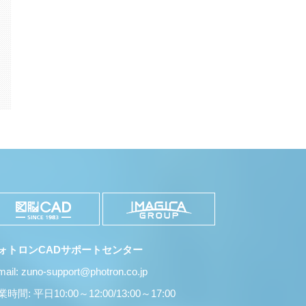
k
il
共
有
ォトロンCADサポートセンター
mail: zuno-support@photron.co.jp
時間: 平日10:00～12:00/13:00～17:00