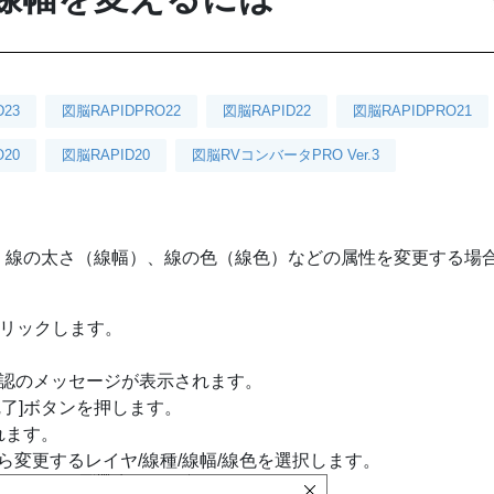
D23
図脳RAPIDPRO22
図脳RAPID22
図脳RAPIDPRO21
20
図脳RAPID20
図脳RVコンバータPRO Ver.3
、線の太さ（線幅）、線の色（線色）などの属性を変更する場
をクリックします。
確認のメッセージが表示されます。
了]ボタンを押します。
れます。
変更するレイヤ/線種/線幅/線色を選択します。