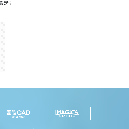
設定す
k
il
共
有