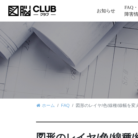
FAQ・
お知らせ
障害
ホーム
FAQ
図形のレイヤ/色/線種/線幅を変
図形のレイヤ/色/線種