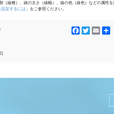
類（線種）、線の太さ（線幅）、線の色（線色）などの属性を
を設定するには
」をご参照ください。
Faceboo
Twitter
Ema
？
1日