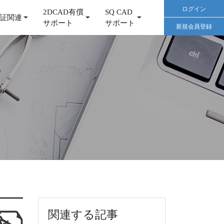
ログイン
2DCAD有償
SQ CAD
証関連
サポート
サポート
新規会員登録
関連する記事