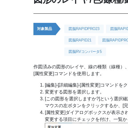
対象製品
図脳RAPIDPRO23
図脳RAPI
図脳RAPID21
図脳RAPIDPRO
図脳RVコンバータ5
作図済みの図形のレイヤ、線の種類（線種）
[属性変更]コマンドを使用します。
[編集]-[詳細編集]-[属性変更]コマンド
変更する図形を選択します。
[この図形を選択しますか?]という選択
マウスの左ボタンをクリックするか、[完
[属性変更]ダイアログボックスが表示さ
変更する項目にチェックを付け、一覧から