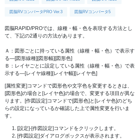
図脳RVコンバータPRO Ver.3
図脳RVコンバータ5
図脳RAPID/PROでは、線種・幅・色を表現する方法とし
て、下記の2通りの方法があります。
Ａ：図形ごとに持っている属性（線種・幅・色）で表示す
る—[図形線種][図形幅][図形色]
Ｂ：レイヤごとに設定している属性（線種・幅・色）で表
示する—[レイヤ線種][レイヤ幅][レイヤ色]
[属性変更]コマンドで図形色や文字色を変更するときは、
[図形色]の場合と[レイヤ色]の場合で、変更する項目が異な
ります。[作図設定]コマンドで[図形色]と[レイヤ色]のどち
らの設定になっているか確認した上で属性変更を行いま
す。
[設定]-[作図設定]コマンドをクリックします。
[作図設定]ダイアログボックスが表示されます。