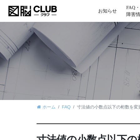
FAQ・
お知らせ
障害
ホーム
FAQ
寸法値の小数点以下の桁数を変
寸法値の小数点以下の