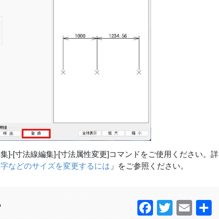
]-[寸法線編集]-[寸法属性変更]コマンドをご使用ください。
文字などのサイズを変更するには
」をご参照ください。
Faceboo
Twitter
Ema
？