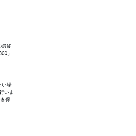
の最終
300」
たい場
を行いま
書き保