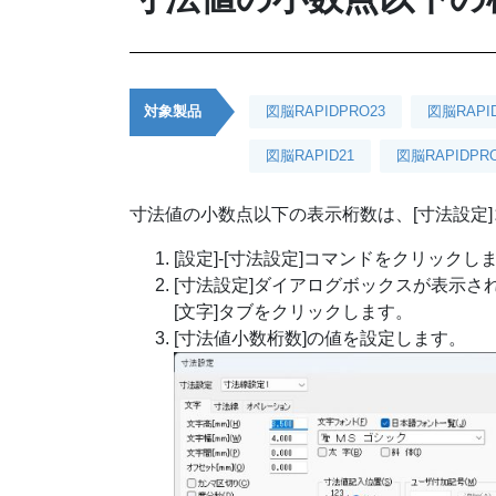
対象製品
図脳RAPIDPRO23
図脳RAPI
図脳RAPID21
図脳RAPIDPRO
寸法値の小数点以下の表示桁数は、[寸法設定]
[設定]-[寸法設定]コマンドをクリックし
[寸法設定]ダイアログボックスが表示さ
[文字]タブをクリックします。
[寸法値小数桁数]の値を設定します。