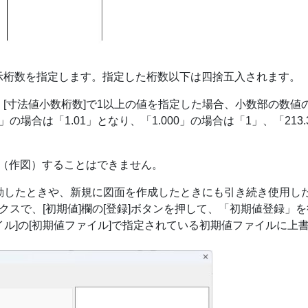
表示桁数を指定します。指定した桁数以下は四捨五入されます。
、[寸法値小数桁数]で1以上の値を指定した場合、小数部の数値
の場合は「1.01」となり、「1.000」の場合は「1」、「213.
（作図）することはできません。
を起動したときや、新規に図面を作成したときにも引き続き使用し
クスで、[初期値]欄の[登録]ボタンを押して、「初期値登録」
ファイル]の[初期値ファイル]で指定されている初期値ファイルに上