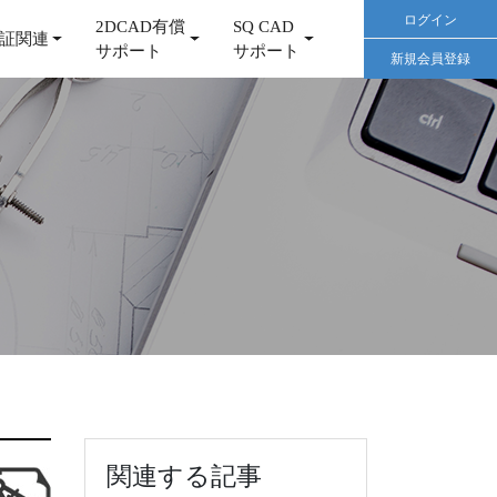
ログイン
2DCAD有償
SQ CAD
証関連
サポート
サポート
新規会員登録
関連する記事