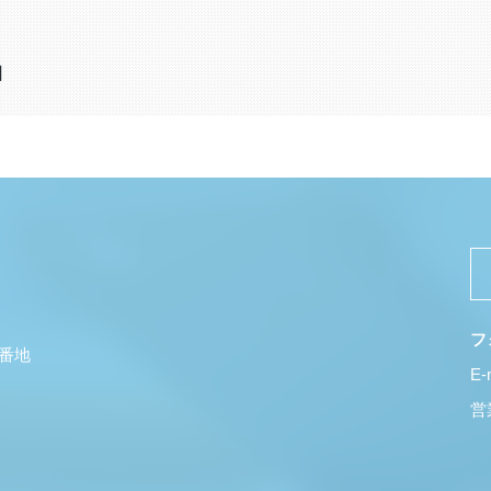
日
フ
5番地
E-
営業