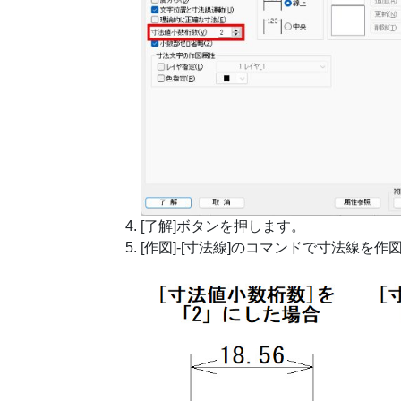
[了解]ボタンを押します。
[作図]-[寸法線]のコマンドで寸法線を作