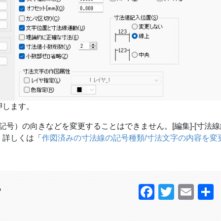
押します。
号）の向きなどを変更することはできません。[編集]-[寸法線編
。詳しくは「
作図済みの寸法線の記号種類/寸法文字の内容を変
Faceboo
Twitter
Ema
？