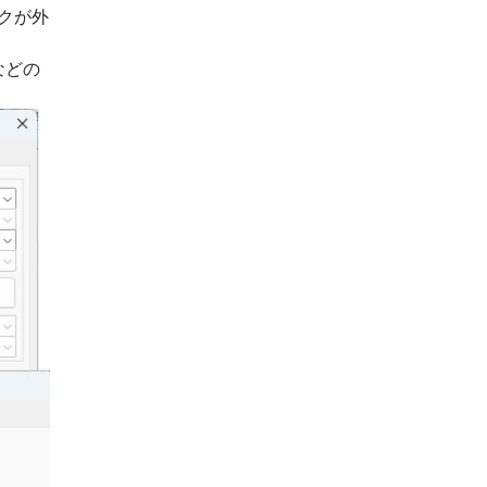
クが外
などの