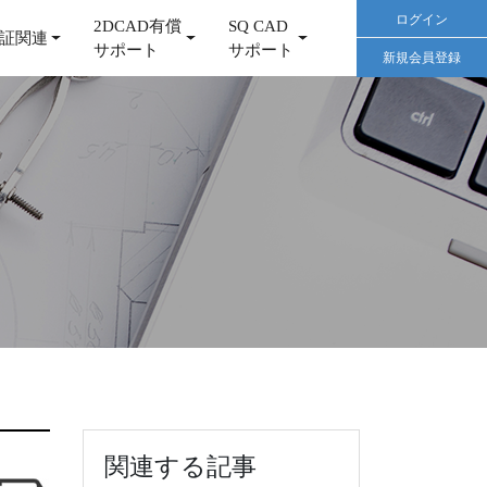
ログイン
2DCAD有償
SQ CAD
証関連
サポート
サポート
新規会員登録
関連する記事