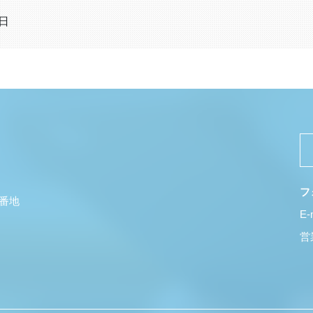
2日
フ
5番地
E-
営業