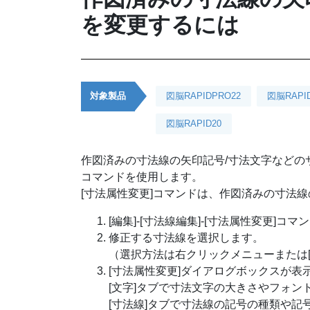
を変更するには
対象製品
図脳RAPIDPRO22
図脳RAPI
図脳RAPID20
作図済みの寸法線の矢印記号/寸法文字などの
コマンドを使用します。
[寸法属性変更]コマンドは、作図済みの寸法
[編集]-[寸法線編集]-[寸法属性変更]
修正する寸法線を選択します。
（選択方法は右クリックメニューまたは[
[寸法属性変更]ダイアログボックスが表
[文字]タブで寸法文字の大きさやフォン
[寸法線]タブで寸法線の記号の種類や記