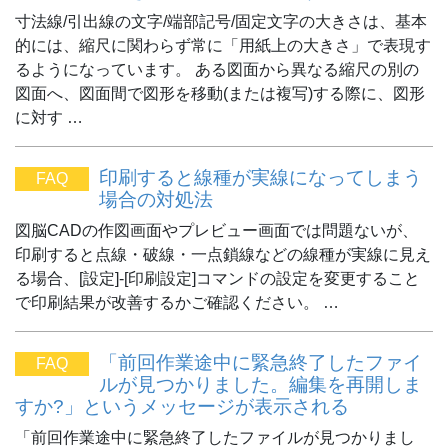
寸法線/引出線の文字/端部記号/固定文字の大きさは、基本
的には、縮尺に関わらず常に「用紙上の大きさ」で表現す
るようになっています。 ある図面から異なる縮尺の別の
図面へ、図面間で図形を移動(または複写)する際に、図形
に対す …
印刷すると線種が実線になってしまう
FAQ
場合の対処法
図脳CADの作図画面やプレビュー画面では問題ないが、
印刷すると点線・破線・一点鎖線などの線種が実線に見え
る場合、[設定]-[印刷設定]コマンドの設定を変更すること
で印刷結果が改善するかご確認ください。 …
「前回作業途中に緊急終了したファイ
FAQ
ルが見つかりました。編集を再開しま
すか?」というメッセージが表示される
「前回作業途中に緊急終了したファイルが見つかりまし