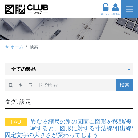
ログイン
会員登録
ホーム
検索
検索
タグ:
設定
異なる縮尺の別の図面に図形を移動/複
FAQ
写すると、図形に対する寸法線/引出線/
固定文字の大きさが変わってしまう