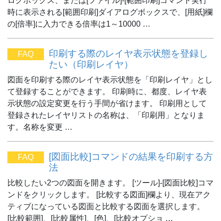
ログボックス、または[ファイル]-[範囲印刷]コマンド実行
時に表示される[範囲印刷]ダイアログボックスで、[用紙]欄
の[倍率]に入力できる倍率は1～10000 …
印刷する際のレイヤ表示状態を登録し
FAQ
たい（印刷レイヤ）
図面を印刷する際のレイヤ表示状態を「印刷レイヤ」とし
て登録することができます。 印刷時に、都度、レイヤ表
示状態の設定変更を行う手間が省けます。 印刷用として
登録されたレイヤリストの名称は、「印刷用」となりま
す。名称を変更 …
[図面比較]コマンドの結果を印刷する方
FAQ
法
比較したい2つの図面を開きます。 [ツール]-[図面比較]コマ
ンドをクリックします。 [比較する図面]欄より、現在アク
ティブになっている図面と比較する図面を選択します。
[比較範囲]、[比較属性]、[色]、[比較オプショ …