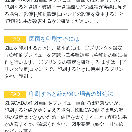
印刷すると点線・破線・一点鎖線などの線種が実線に見え
る場合、[設定]-[印刷設定]コマンドの設定を変更すること
で印刷結果が改善するかご確認ください。 …
図面を印刷するには
FAQ
図面を印刷するときは、基本的には、①プリンタを設定
→②印刷プレビューを確認→③各種調整→④印刷の順に操
作を行います。 ①プリンタの設定を確認する まずは、[プ
リンタ設定]コマンドで、印刷するときに使用するプリン
タや、印刷 …
印刷すると線が薄い場合の対処法
FAQ
図脳CADの作図画面やプレビュー画面では問題ないが、
印刷すると線が薄く見える場合、図脳CAD側では色の濃
淡の設定はできないため、線幅を太くすることで印刷結果
が改善するかご確認ください。 図形要素（線分、寸法線
など）が薄く …