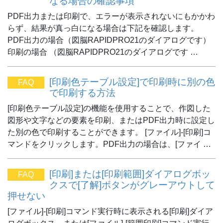
なる場合の確認事項
PDF出力または印刷で、エラーが表示されないにもかかわ
らず、結果が真っ白になる場合は下記を確認します。
PDF出力の場合（図脳RAPIDPRO21のダイアログです）
印刷の場合 （図脳RAPIDPRO21のダイアログです …
[印刷色テーブル設定]で印刷時に別の色
FAQ
で印刷する方法
[印刷色テーブル設定]の機能を使用することで、作図した
図形や文字などの要素を印刷、またはPDF出力時に設定し
た別の色で印刷することができます。 [ファイル]-[印刷]コ
マンドをクリックします。PDF出力の場合は、[ファイ …
[印刷]または[印刷範囲]ダイアログボッ
FAQ
クスで[了解]ボタンがグレーアウトして
押せない
[ファイル]-[印刷]コマンド実行時に表示される[印刷]ダイア