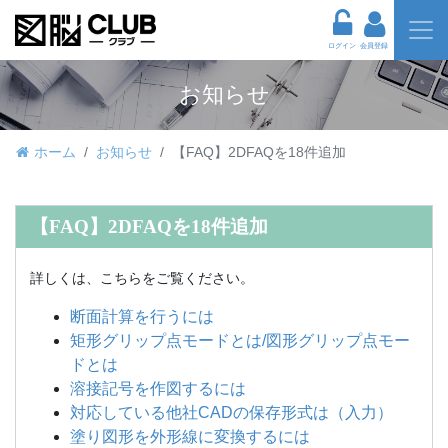
ログイン
会員登録
お知らせ
ホーム
お知らせ
【FAQ】2DFAQを18件追加
【FAQ】2DFAQを18件追加
詳しくは、こちらをご覧ください。
断面計算を行うには
矩形グリップ点モードとは/図形グリップ点モー
ドとは
溶接記号を作図するには
対応している他社CADの保存形式は（入力）
塗り図形を外形線に変換するには