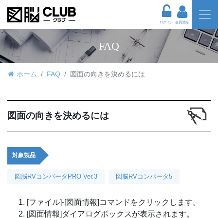
ログイン
会員登録
FAQ
ホーム
FAQ
図面の向きを決めるには
図面の向きを決めるには
対象製品
図脳RVコンバータPRO Ver.3
図脳RVコンバータ5
[ファイル]-[図面情報]コマンドをクリックします。
[図面情報]ダイアログボックスが表示されます。