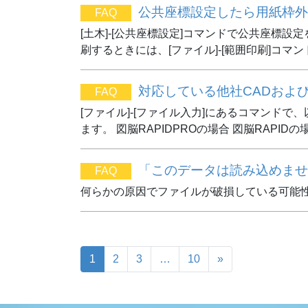
公共座標設定したら用紙枠外
FAQ
[土木]-[公共座標設定]コマンドで公共座
刷するときには、[ファイル]-[範囲印刷]コマ
対応している他社CADおよ
FAQ
[ファイル]-[ファイル入力]にあるコマンド
ます。 図脳RAPIDPROの場合 図脳RAPID
「このデータは読み込めません
FAQ
何らかの原因でファイルが破損している可能性
1
2
3
…
10
»