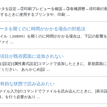
ンタを設定→②印刷プレビューを確認→③各種調整→④印刷の順
刷するときに使用するプリンタや、印刷 …
dで図面データを開くのに時間がかかる場合の対処法
or iPadファイル（.zsdxm）を開くのに時間がかかる場合は、下
ァイ …
項目が既存図面に追加されない
項目を[設定]-[属性書式設定]コマンドで追加したときに、新規
ださい。 あらかじめ[設 …
有効な状態で読み込みたい
]-[ファイル入力]のコマンドでファイルを読み込んだときに、[表示
」を行う必要があり …