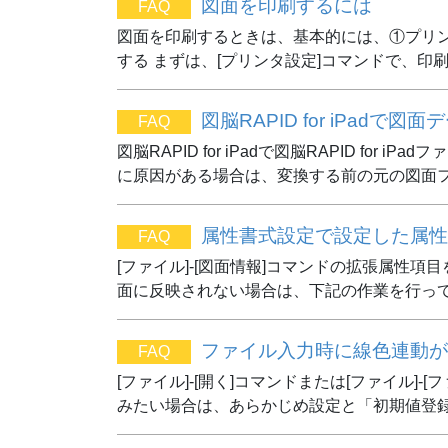
図面を印刷するには
FAQ
図面を印刷するときは、基本的には、①プリ
する まずは、[プリンタ設定]コマンドで、印
図脳RAPID for iPa
FAQ
図脳RAPID for iPadで図脳RAPID f
に原因がある場合は、変換する前の元の図面フ
属性書式設定で設定した属性
FAQ
[ファイル]-[図面情報]コマンドの拡張属性
面に反映されない場合は、下記の作業を行ってく
ファイル入力時に線色連動が
FAQ
[ファイル]-[開く]コマンドまたは[ファイル
みたい場合は、あらかじめ設定と「初期値登録