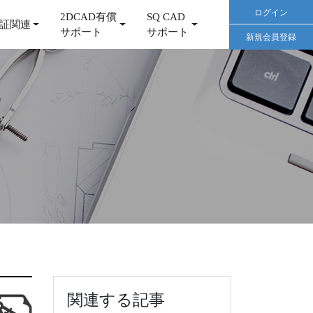
ログイン
2DCAD有償
SQ CAD
証関連
サポート
サポート
新規会員登録
関連する記事