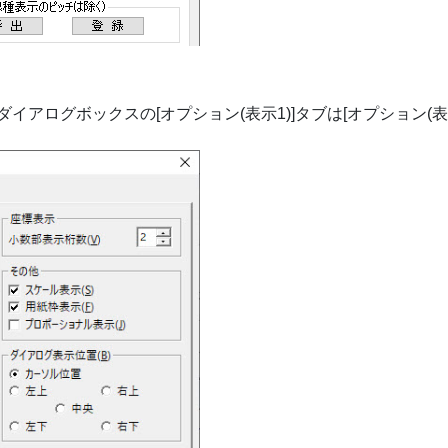
イアログボックスの[オプション(表示1)]タブは[オプション(表示