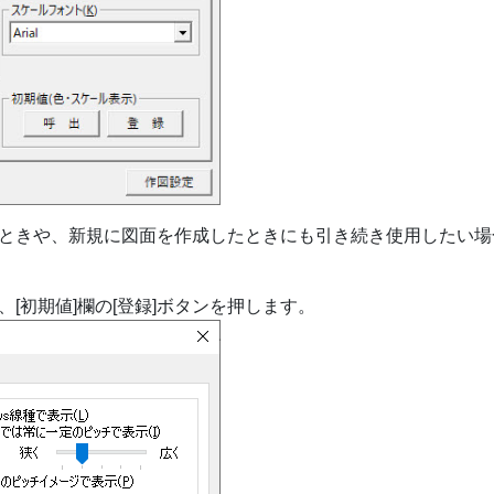
したときや、新規に図面を作成したときにも引き続き使用したい
、[初期値]欄の[登録]ボタンを押します。