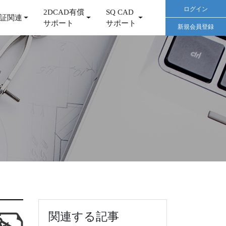
ログイン
2DCAD有償
SQ CAD
証関連
サポート
サポート
新規会員登録
関連する記事