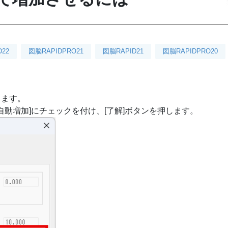
D22
図脳RAPIDPRO21
図脳RAPID21
図脳RAPIDPRO20
します。
自動増加]にチェックを付け、[了解]ボタンを押します。