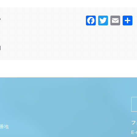
Faceboo
Twitter
Ema
？
日
フ
5番地
E-