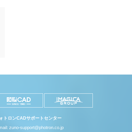
k
il
共
有
ォトロンCADサポートセンター
mail: zuno-support@photron.co.jp