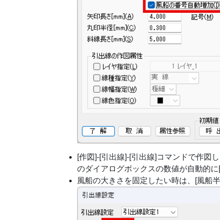
[作図]-[引出線]-[引出線]コマンド
のダイアログボックスの数値が自動的に
風船の大きさを固定したい時は、[風船