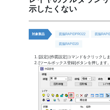
示したくない
対象製品
図脳RAPIDPRO22
図脳RAPI
図脳RAPID20
[設定]-[作図設定]コマンドをクリックし
[ツールボックス登録]ボタンを押します