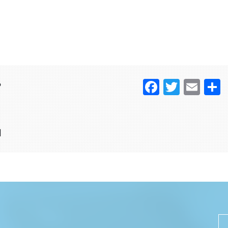
Faceboo
Twitter
Ema
？
日