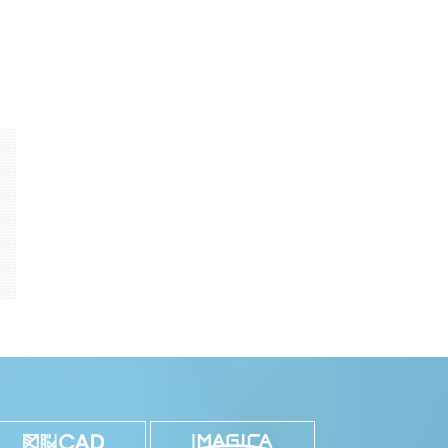
k
il
共
有