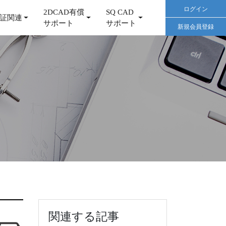
ログイン
2DCAD有償
SQ CAD
証関連
サポート
サポート
新規会員登録
関連する記事