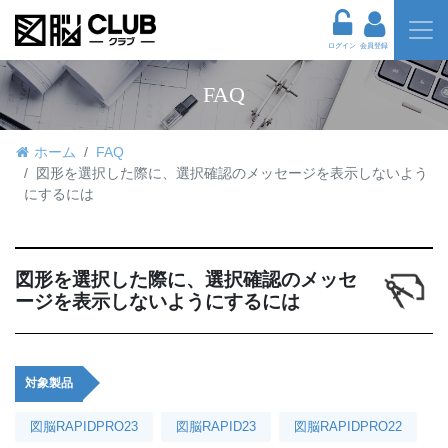
ログイン
会員登録
FAQ
ホーム
FAQ
図形を選択した際に、選択確認のメッセージを表示しないよう
にするには
図形を選択した際に、選択確認のメッセ
ージを表示しないようにするには
対象製品
図脳RAPIDPRO23
図脳RAPID23
図脳RAPIDPRO22