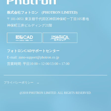
株式会社フォトロン (PHOTRON LIMITED)
〒101-0051 東京都千代田区神田神保町一丁目105番地
神保町三井ビルディング21階
フォトロンCADサポートセンター
E-mail: zuno-support@photron.co.jp
営業時間: 平日10:00～12:00/13:00～17:00
プライバシーポリシー →
@2019 PHOTRON LIMITED. ALL RIGHTS RESERVED.