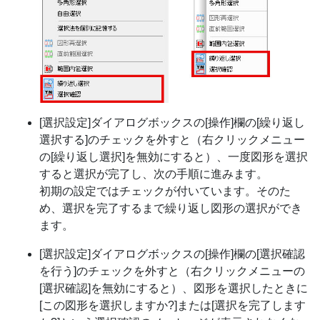
[選択設定]ダイアログボックスの[操作]欄の[繰り返し
選択する]のチェックを外すと（右クリックメニュー
の[繰り返し選択]を無効にすると）、一度図形を選択
すると選択が完了し、次の手順に進みます。
初期の設定ではチェックが付いています。そのた
め、選択を完了するまで繰り返し図形の選択ができ
ます。
[選択設定]ダイアログボックスの[操作]欄の[選択確認
を行う]のチェックを外すと（右クリックメニューの
[選択確認]を無効にすると）、図形を選択したときに
[この図形を選択しますか?]または[選択を完了します