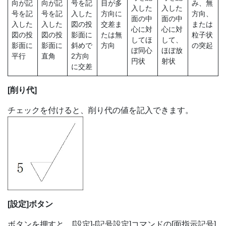
向が記
向が記
号を記
目が多
み、無
入した
入した
号を記
号を記
入した
方向に
方向、
面の中
面の中
入した
入した
図の投
交差ま
または
心に対
心に対
図の投
図の投
影面に
たは無
粒子状
してほ
して、
影面に
影面に
斜めで
方向
の突起
ぼ同心
ほぼ放
平行
直角
2方向
円状
射状
に交差
[削り代]
チェックを付けると、削り代の値を記入できます。
[設定]ボタン
ボタンを押すと、[設定]-[記号設定]コマンドの[面指示記号]