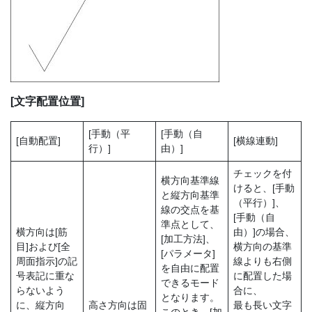
[文字配置位置]
[手動（平
[手動（自
[自動配置]
[横線連動]
行）]
由）]
チェックを付
横方向基準線
けると、[手動
と縦方向基準
（平行）]、
線の交点を基
[手動（自
準点として、
横方向は[筋
由）]の場合、
[加工方法]、
目]および[全
横方向の基準
[パラメータ]
周面指示]の記
線よりも右側
を自由に配置
号表記に重な
に配置した場
できるモード
らないよう
合に、
となります。
に、縦方向
高さ方向は固
最も長い文字