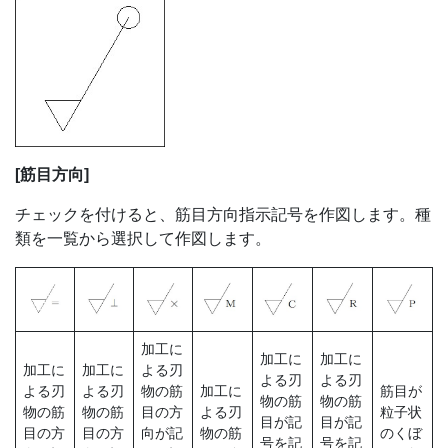
[筋目方向]
チェックを付けると、筋目方向指示記号を作図します。種
類を一覧から選択して作図します。
加工に
加工に
加工に
加工に
加工に
よる刃
よる刃
よる刃
よる刃
よる刃
物の筋
加工に
筋目が
物の筋
物の筋
物の筋
物の筋
目の方
よる刃
粒子状
目が記
目が記
目の方
目の方
向が記
物の筋
のくぼ
号を記
号を記