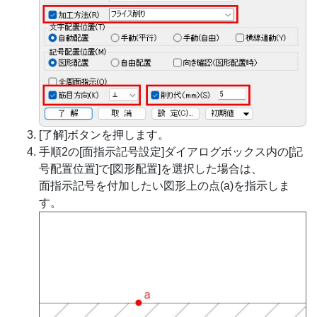
[了解]ボタンを押します。
手順2の[面指示記号設定]ダイアログボックス内の[記
号配置位置]で[図形配置]を選択した場合は、
面指示記号を付加したい図形上の点(a)を指示しま
す。