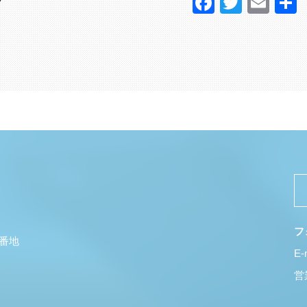
Faceboo
Twitter
Ema
？
フ
5番地
E-
営業