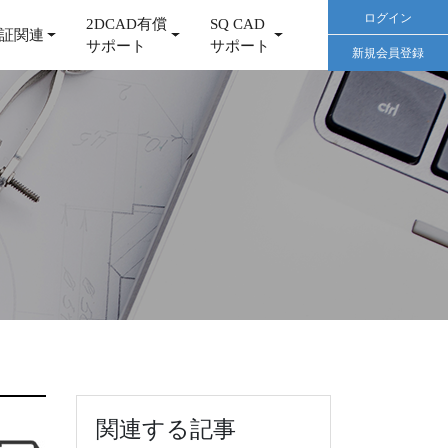
ログイン
2DCAD有償
SQ CAD
証関連
サポート
サポート
新規会員登録
関連する記事