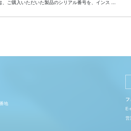
は、ご購入いただいた製品のシリアル番号を、インス …
フ
5番地
E-
営業