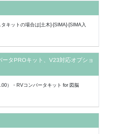
トの場合は[土木]-[SIMA]-[SIMA入
コンバータPROキット、V23対応オプショ
00）・RVコンバータキット for 図脳