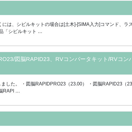
には、シビルキットの場合は[土木]-[SIMA入力]コマンド、ラスタキッ
品「シビルキット …
RO23/図脳RAPID23、RVコンバータキット/RV
 ・図脳RAPIDPRO23（23.00） ・図脳RAPID23（23.
RAPI …