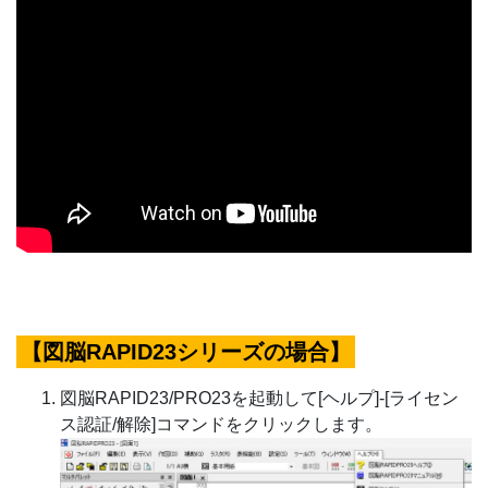
【図脳RAPID23シリーズの場合】
図脳RAPID23/PRO23を起動して[ヘルプ]-[ライセン
ス認証/解除]コマンドをクリックします。