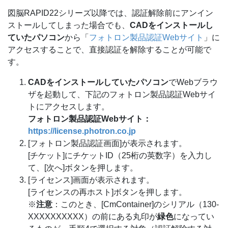
図脳RAPID22シリーズ以降では、認証解除前にアンイン
ストールしてしまった場合でも、
CADをインストールし
ていたパソコン
から「
フォトロン製品認証Webサイト
」に
アクセスすることで、直接認証を解除することが可能で
す。
CADをインストールしていたパソコン
でWebブラウ
ザを起動して、下記のフォトロン製品認証Webサイ
トにアクセスします。
フォトロン製品認証Webサイト：
https://license.photron.co.jp
[フォトロン製品認証画面]が表示されます。
[チケット]にチケットID（25桁の英数字）を入力し
て、[次へ]ボタンを押します。
[ライセンス]画面が表示されます。
[ライセンスの再ホスト]ボタンを押します。
※
注意
：このとき、[CmContainer]のシリアル（130-
XXXXXXXXXX）の前にある丸印が
緑色
になってい