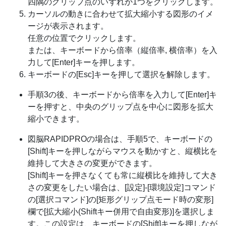
四隅のグリップ点のいずれか1つをクリックします。
カーソルの動きに合わせて拡大縮小する図形のイメ
ージが表示されます。
任意の位置でクリックします。
または、キーボードから倍率（縦倍率, 横倍率）を入
力して[Enter]キーを押します。
キーボードの[Esc]キーを押して選択を解除します。
手順3の後、キーボードから倍率を入力して[Enter]キ
ーを押すと、中央のグリップ点を中心に図形を拡大
縮小できます。
図脳RAPIDPROの場合は、手順5で、キーボードの
[Shift]キーを押しながらマウスを動かすと、縦横比を
維持して大きさの変更ができます。
[Shift]キーを押さなくても常に縦横比を維持して大き
さの変更をしたい場合は、[設定]-[環境設定]コマンド
の[選択コマンド]の[矩形グリップ点モード時の変形]
欄で[拡大縮小(Shiftキー併用で自由変形)]を選択しま
す。この設定は、キーボードの[Shift]キーを押しなが