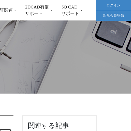
ログイン
2DCAD有償
SQ CAD
証関連
サポート
サポート
新規会員登録
関連する記事