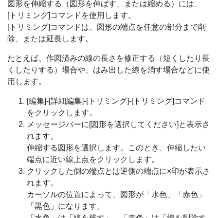
図形を伸縮する（図形を伸ばす、または縮める）には、
[トリミング]コマンドを使用します。
[トリミング]コマンドは、図形の端点を任意の部分まで削
除、または延長します。
たとえば、作図済みの線の長さを修正する（短くしたり長
くしたりする）場合や、はみ出した線を消す場合などに使
用します。
[編集]-[詳細編集]-[トリミング]-[トリミング]コマンド
をクリックします。
メッセージバーに[図形を選択してください]と表示さ
れます。
伸縮する図形を選択します。このとき、伸縮したい
端点に近い線上点をクリックします。
クリックした側の端点とは逆側の端点に×印が表示さ
れます。
カーソルの位置によって、図形が「水色」「赤色」
「黒色」になります。
「水色」は「線を残す」、「赤色」は「線を削除す