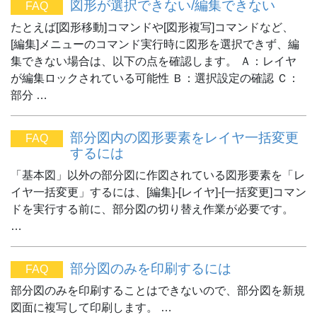
図形が選択できない/編集できない
FAQ
たとえば[図形移動]コマンドや[図形複写]コマンドなど、
[編集]メニューのコマンド実行時に図形を選択できず、編
集できない場合は、以下の点を確認します。 Ａ：レイヤ
が編集ロックされている可能性 Ｂ：選択設定の確認 Ｃ：
部分 …
部分図内の図形要素をレイヤ一括変更
FAQ
するには
「基本図」以外の部分図に作図されている図形要素を「レ
イヤ一括変更」するには、[編集]-[レイヤ]-[一括変更]コマン
ドを実行する前に、部分図の切り替え作業が必要です。
…
部分図のみを印刷するには
FAQ
部分図のみを印刷することはできないので、部分図を新規
図面に複写して印刷します。 …