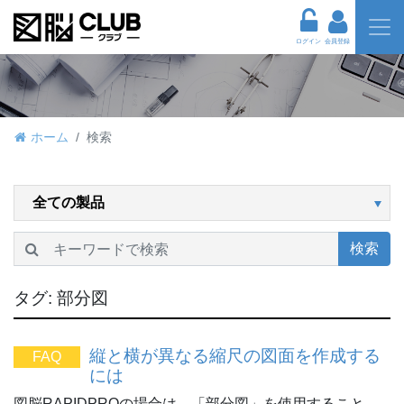
ログイン
会員登録
ホーム
検索
検索
タグ:
部分図
縦と横が異なる縮尺の図面を作成する
FAQ
には
図脳RAPIDPROの場合は、「部分図」を使用すること