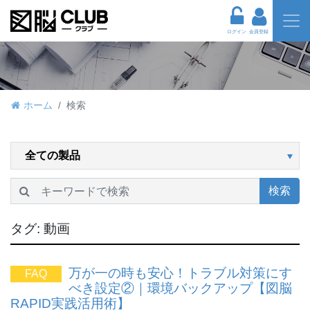
ログイン
会員登録
ホーム
検索
検索
タグ:
動画
万が一の時も安心！トラブル対策にす
FAQ
べき設定②｜環境バックアップ【図脳
RAPID実践活用術】