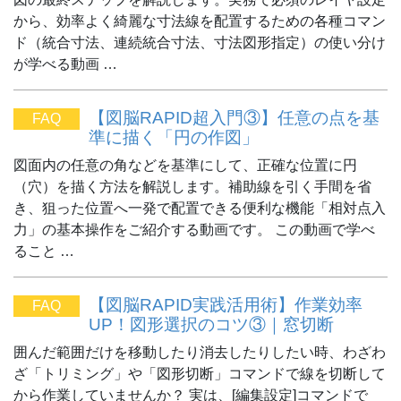
から、効率よく綺麗な寸法線を配置するための各種コマン
ド（統合寸法、連続統合寸法、寸法図形指定）の使い分け
が学べる動画 …
【図脳RAPID超入門③】任意の点を基
FAQ
準に描く「円の作図」
図面内の任意の角などを基準にして、正確な位置に円
（穴）を描く方法を解説します。補助線を引く手間を省
き、狙った位置へ一発で配置できる便利な機能「相対点入
力」の基本操作をご紹介する動画です。 この動画で学べ
ること …
【図脳RAPID実践活用術】作業効率
FAQ
UP！図形選択のコツ③｜窓切断
囲んだ範囲だけを移動したり消去したりしたい時、わざわ
ざ「トリミング」や「図形切断」コマンドで線を切断して
から作業していませんか？ 実は、[編集設定]コマンドで