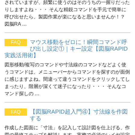
されていますが、頻繁に使うのはそのうちの一握りだった
りしますよね・・・ そんな精鋭コマンドを手元で簡単に
呼び出せたら、製図作業が楽になると思いませんか！？
図脳RA …
マウス移動をゼロに！瞬間コマンド呼
FAQ
び出し設定①｜キー設定【図脳RAPID
実践活用術】
図形移動/複写のコマンドや寸法線のコマンドなどよく使
うコマンドは、メニューバーからコマンドを探すのが面倒
に感じますよね。間違って違うコマンドをクリックしてし
まったり、階層が深くて迷子になったり・・・ そんなコ
マンド探しの …
【図脳RAPID超入門④】寸法線を作図
FAQ
する
作成した図面に「寸法」を記入して設計図を仕上げる、作
図の最終ステップを解説します。実務で必須のレイヤ設定