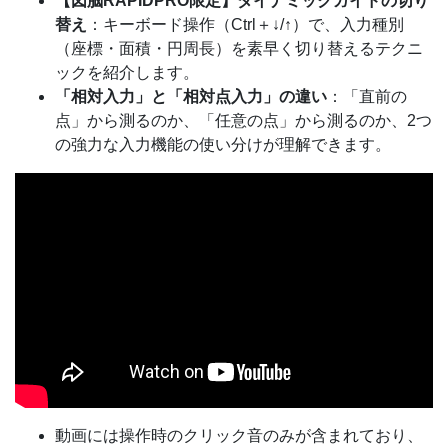
【図脳RAPIDPRO限定】ダイナミックガイドの切り
替え
：キーボード操作（Ctrl＋↓/↑）で、入力種別
（座標・面積・円周長）を素早く切り替えるテクニ
ックを紹介します。
「相対入力」と「相対点入力」の違い
：「直前の
点」から測るのか、「任意の点」から測るのか、2つ
の強力な入力機能の使い分けが理解できます。
動画には操作時のクリック音のみが含まれており、