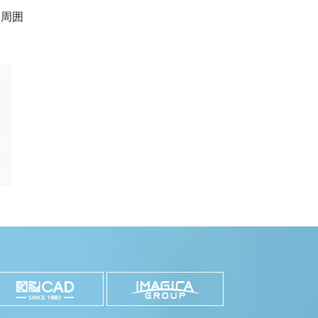
。周囲
k
il
共
有