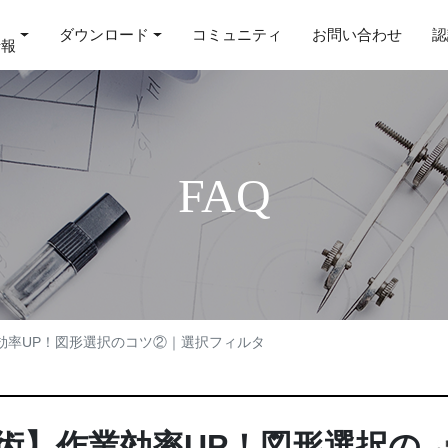
ダウンロード
コミュニティ
お問い合わせ
認
情報
FAQ
業効率UP！図形選択のコツ②｜選択フィルタ
用術】作業効率UP！図形選択の