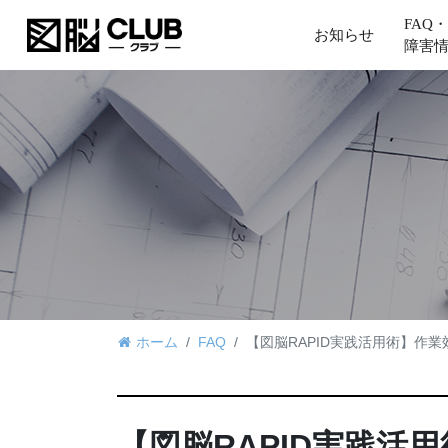
FAQ・
お知らせ
障害
ホーム
FAQ
【図脳RAPID実践活用術】作
【図脳RAPID実践活