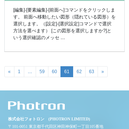
[編集]-[要素編集]-[前面へ]コマンドをクリックしま
す。 前面へ移動したい図形（隠れている図形）を
選択します。（[設定]-[選択設定]コマンドで選択
方法を選べます） [この図形を選択しますか?]と
いう選択確認のメッセ …
«
1
…
59
60
61
62
63
»
株式会社フォトロン (PHOTRON LIMITED)
〒101-0051 東京都千代田区神田神保町一丁目105番地