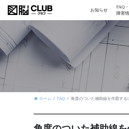
FAQ・
お知らせ
障害
ホーム
FAQ
角度のついた補助線を作図する
角度のついた補助線を