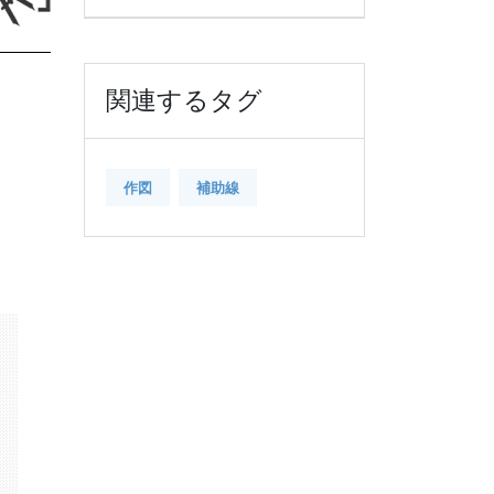
関連するタグ
作図
補助線
k
il
共
有