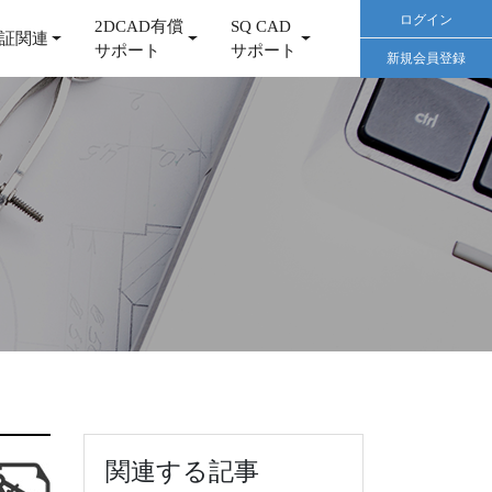
ログイン
2DCAD有償
SQ CAD
証関連
サポート
サポート
新規会員登録
関連する記事