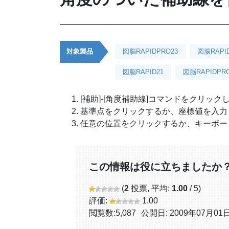
対象製品
図脳RAPIDPRO23
図脳RAPI
図脳RAPID21
図脳RAPIDPRO
[補助]-[角度補助線]コマンドをクリック
基準点をクリックするか、座標値を入力
任意の位置をクリックするか、キーボー
この情報は役に立ちましたか
(
2
投票, 平均:
1.00
/ 5)
評価:
1.00
閲覧数:
5,087
公開日: 2009年07月01