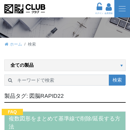
ログイン
会員登録
ホーム
検索
検索
製品タグ:
図脳RAPID22
FAQ
複数図形をまとめて基準線で削除/延長する方
法