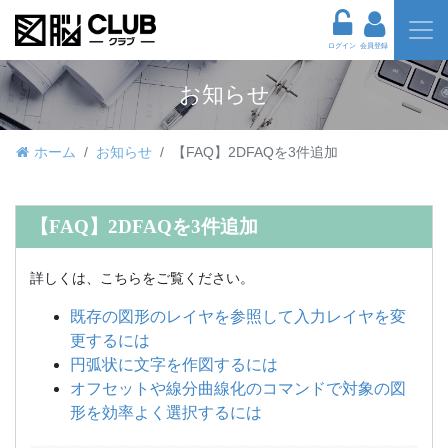
ログイン
会員登録
お知らせ
ホーム
お知らせ
【FAQ】2DFAQを3件追加
【FAQ】2DFAQを3件追加
詳しくは、こちらをご覧ください。
既存の図形のレイヤを参照して入力レイヤを変
更するには
円弧状に文字を作図するには
オフセットや線分曲線化のコマンドで対象の図
形を効率よく選択するには