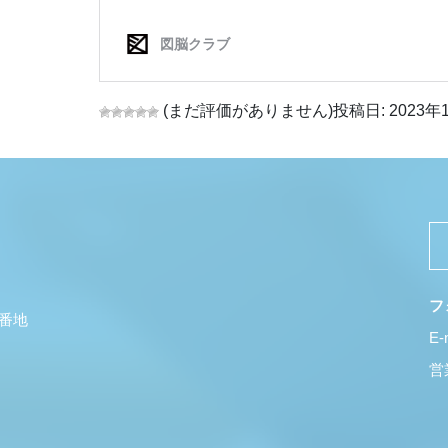
(まだ評価がありません)
投稿日: 2023年1
フ
5番地
E-
営業