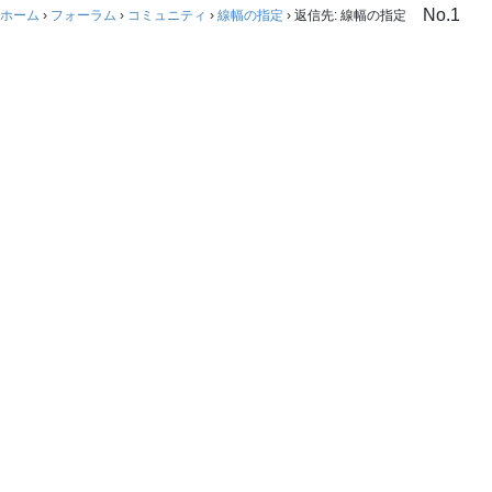
No.1
ホーム
›
フォーラム
›
コミュニティ
›
線幅の指定
›
返信先: 線幅の指定