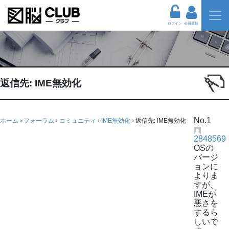
ログイン
会員登録
返信先: IME無効化
No.1
ホーム
›
フォーラム
›
コミュニティ
›
IME無効化
›
返信先: IME無効化
2848569
OSの
バージ
ョンに
よりま
すが、
IMEが
悪さを
するら
しいで