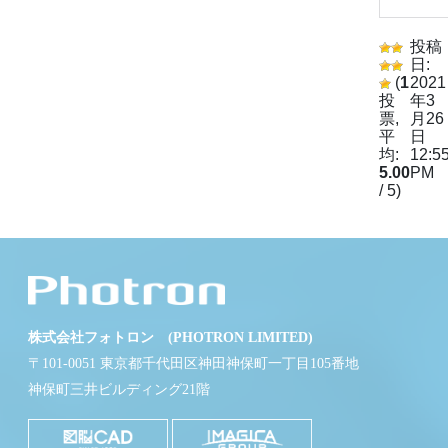
投稿
日:
(
1
2021
投
年3
票,
月26
平
日
均:
12:5
5.00
PM
/ 5)
株式会社フォトロン (PHOTRON LIMITED)
〒101-0051 東京都千代田区神田神保町一丁目105番地
神保町三井ビルディング21階