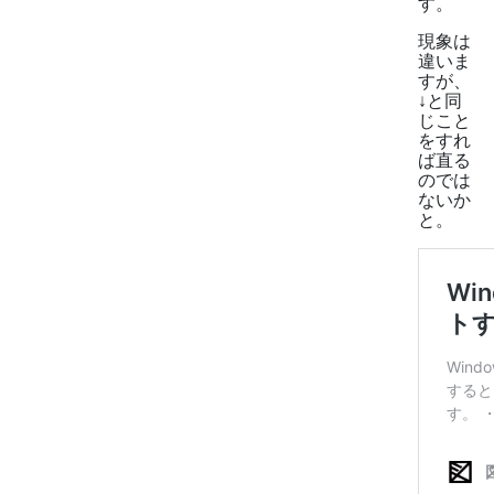
す。
現象は
違いま
すが、
↓と同
じこと
をすれ
ば直る
のでは
ないか
と。