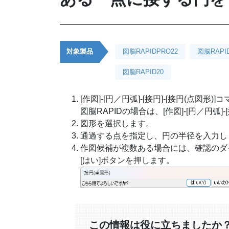
対象製品
図脳RAPIDPRO22
図脳RAPI
図脳RAPID20
[作図]-[円／円弧]-[接円]-[接円(点図
図脳RAPIDの場合は、[作図]-[円／円弧
図形を選択します。
通過する点を指定し、円の半径を入力し
作図候補が複数ある場合には、確認のダ
[はい]ボタンを押します。
この情報は役に立ちましたか