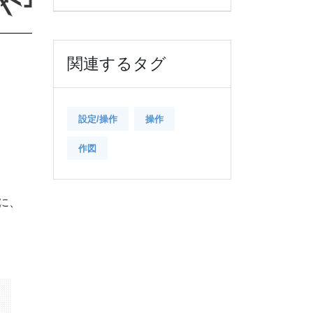
関連するタグ
設定/操作
操作
作図
に、
k
il
共