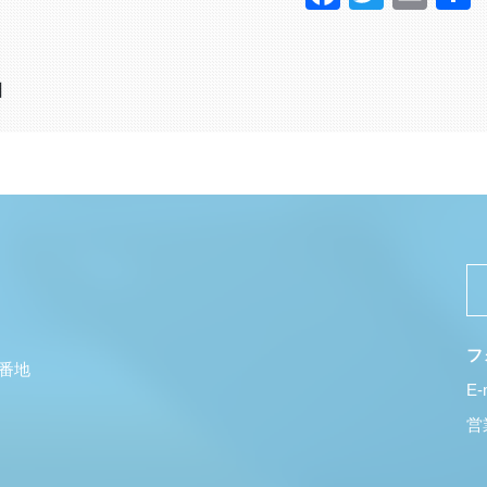
日
フ
5番地
E-
営業