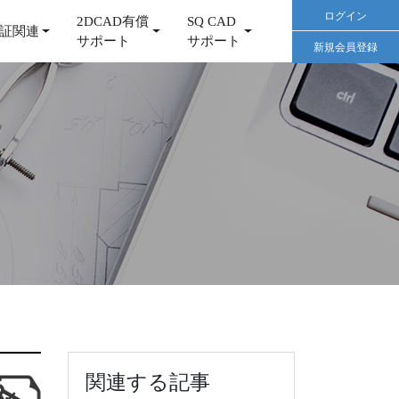
ログイン
2DCAD有償
SQ CAD
証関連
サポート
サポート
新規会員登録
関連する記事