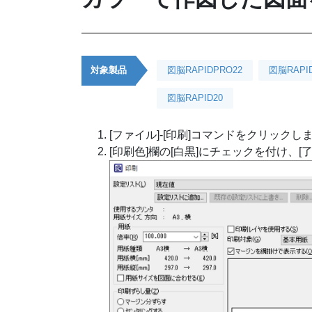
対象製品
図脳RAPIDPRO22
図脳RAPI
図脳RAPID20
[ファイル]-[印刷]コマンドをクリックし
[印刷色]欄の[白黒]にチェックを付け、[