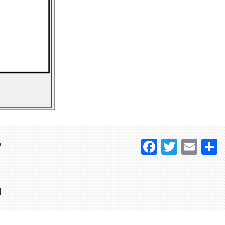
Faceboo
Twitter
Ema
？
日