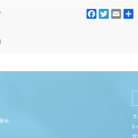
Faceboo
Twitter
Ema
？
日
フ
5番地
E-
営業