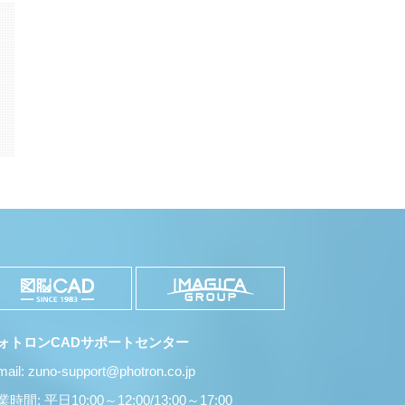
k
il
共
有
ォトロンCADサポートセンター
mail: zuno-support@photron.co.jp
時間: 平日10:00～12:00/13:00～17:00