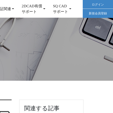
ログイン
2DCAD有償
SQ CAD
証関連
サポート
サポート
新規会員登録
関連する記事