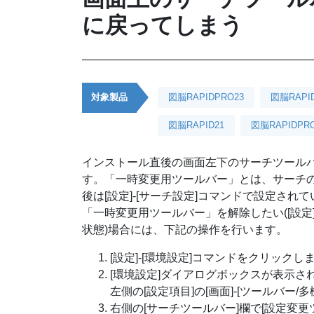
に戻ってしまう
対象製品
図脳RAPIDPRO23
図脳RAPI
図脳RAPID21
図脳RAPIDPRO
インストール直後の画面左下のサーチツール
す。「一時変更用ツールバー」とは、サーチ
後は[設定]-[サーチ設定]コマンドで設定さ
「一時変更用ツールバー」を解除したい([設定
状態)場合には、下記の操作を行います。
[設定]-[環境設定]コマンドをクリックし
[環境設定]ダイアログボックスが表示さ
左側の[設定項目]の[画面]-[ツールバー
右側の[サーチツールバー]欄で[設定変