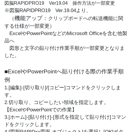
図脳RAPIDPRO19 Ver19.04 操作方法が一部変更
※図脳RAPIDPRO19 Ver.19.04より、
機能アップ：
（
クリップボードへの転送機能に関
する仕様が一部変更）
ExcelやPowerPointなどのMicrosoft Officeを含む他製
品へ
図形と文字の貼り付け作業手順が一部変更となりま
した。
■ExcelやPowerPointへ貼り付ける際の作業手順
例
1.[編集]-[切り取り]/[コピー]コマンドをクリックしま
す。
2.切り取り、コピーしたい領域を指定します。
【ExcelやPowerPointでの作業】
3.[ホーム]-[貼り付け]-[形式を指定して貼り付け]コマン
ドをクリックします。
4.[図脳RAPIDxx図面 オブジェクト]を選択し[OK]ボタ